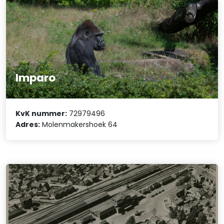
Imparo
KvK nummer:
72979496
Adres:
Molenmakershoek 64