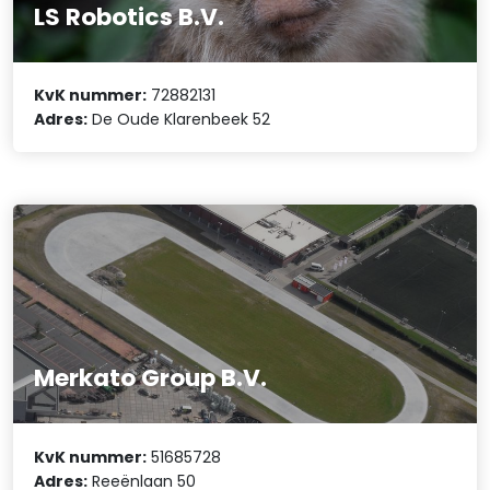
LS Robotics B.V.
KvK nummer:
72882131
Adres:
De Oude Klarenbeek 52
Merkato Group B.V.
KvK nummer:
51685728
Adres:
Reeënlaan 50