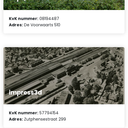
KvK nummer:
08194487
Adres:
De Voorwaarts 510
impress3d
KvK nummer:
57794154
Adres:
Zutphensestraat 299