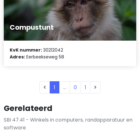
Compustunt
KvK nummer:
30212042
Adres:
Eerbeekseweg 58
1
...
0
1
Gerelateerd
SBI 47.41 - Winkels in computers, randapparatuur en
software