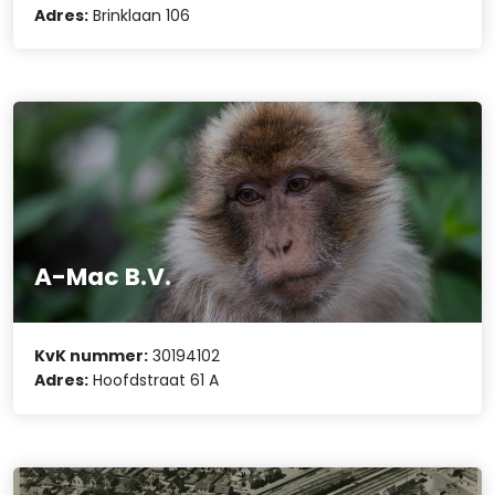
Adres:
Brinklaan 106
A-Mac B.V.
KvK nummer:
30194102
Adres:
Hoofdstraat 61 A