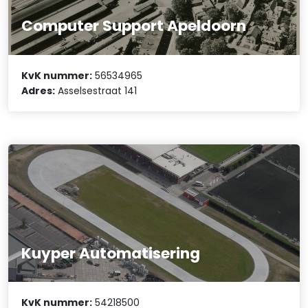
Computer Support Apeldoorn
KvK nummer:
56534965
Adres:
Asselsestraat 141
Kuyper Automatisering
KvK nummer:
54218500