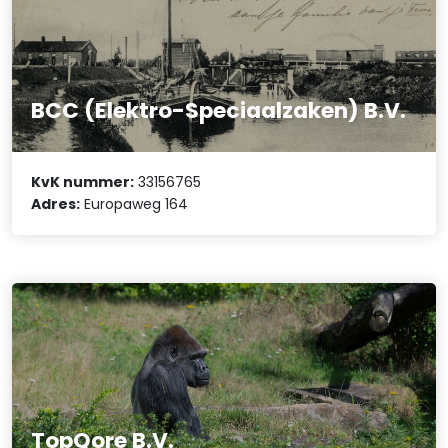
BCC (Elektro-Speciaalzaken) B.V.
KvK nummer:
33156765
Adres:
Europaweg 164
TopQore B.V.