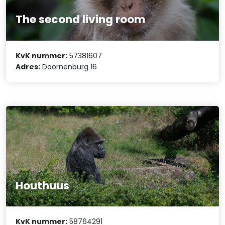
The second living room
KvK nummer:
57381607
Adres:
Doornenburg 16
Houthuus
KvK nummer:
58764291