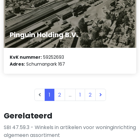
Pinguin Holding B.V.
KvK nummer:
59252693
Adres:
Schumanpark 167
1
2
...
1
2
Gerelateerd
SBI 47.59.3 - Winkels in artikelen voor woninginrichting
algemeen assortiment