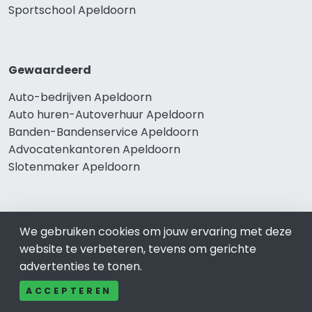
Sportschool Apeldoorn
Gewaardeerd
Auto-bedrijven Apeldoorn
Auto huren-Autoverhuur Apeldoorn
Banden-Bandenservice Apeldoorn
Advocatenkantoren Apeldoorn
Slotenmaker Apeldoorn
Populair
We gebruiken cookies om jouw ervaring met deze
website te verbeteren, tevens om gerichte
Woningruil Apeldoorn
advertenties te tonen.
Prive Spa-Sauna Apeldoorn
Incassobureau Apeldoorn
ACCEPTEREN
Bedrijfsruimte Apeldoorn