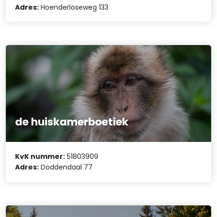
Adres:
Hoenderloseweg 133
de huiskamerboetiek
KvK nummer:
51803909
Adres:
Doddendaal 77