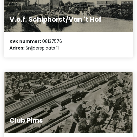
V.o.f. Schiphorst/Van 't Hof
KvK nummer:
08137576
Adres:
Snijdersplaats 11
Club Pims