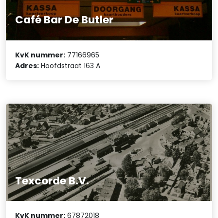
Café Bar De Butler
KvK nummer:
77166965
Adres:
Hoofdstraat 163 A
Texcorde B.V.
KvK nummer:
67872018