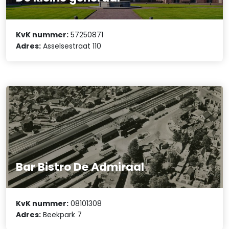
KvK nummer:
57250871
Adres:
Asselsestraat 110
Bar Bistro De Admiraal
KvK nummer:
08101308
Adres:
Beekpark 7