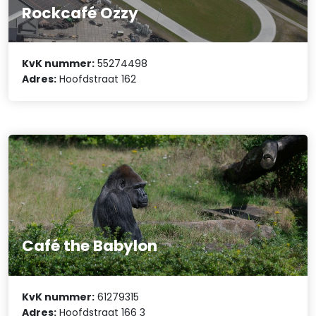
Rockcafé Ozzy
KvK nummer:
55274498
Adres:
Hoofdstraat 162
Café the Babylon
KvK nummer:
61279315
Adres:
Hoofdstraat 166 3