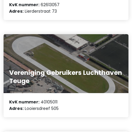
KvK nummer:
62613057
Adres:
Lierderstraat 73
Vereniging Gebruikers Luchthaven
Teuge
KvK nummer:
40105011
Adres:
Looiersdreef 505