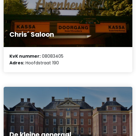
Chris´ Saloon
KvK nummer:
08083405
Adres:
Hoofdstraat 190
De kleine generaal