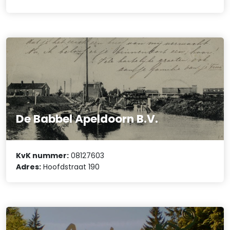
De Babbel Apeldoorn B.V.
KvK nummer:
08127603
Adres:
Hoofdstraat 190