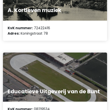
A. Kortleven muziek
KvK nummer:
72422416
Adres:
Koningstraat 78
Educatieve Uitgeverij van de Bunt
KvK nummer:
08219534