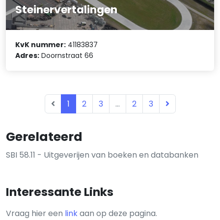
Steinervertalingen
KvK nummer:
41183837
Adres:
Doornstraat 66
1
2
3
...
2
3
Gerelateerd
SBI 58.11 - Uitgeverijen van boeken en databanken
Interessante Links
Vraag hier een
link
aan op deze pagina.