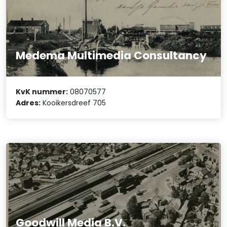
Medema Multimedia Consultancy
KvK nummer:
08070577
Adres:
Kooikersdreef 705
Goodwill Media B.V.