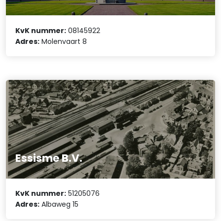
KvK nummer:
08145922
Adres:
Molenvaart 8
Essisme B.V.
KvK nummer:
51205076
Adres:
Albaweg 15