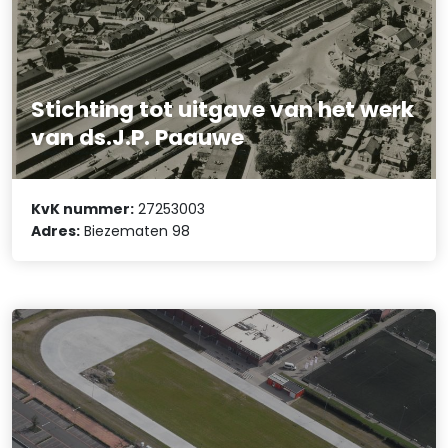
Stichting tot uitgave van het werk
van ds.J.P. Paauwe
KvK nummer:
27253003
Adres:
Biezematen 98