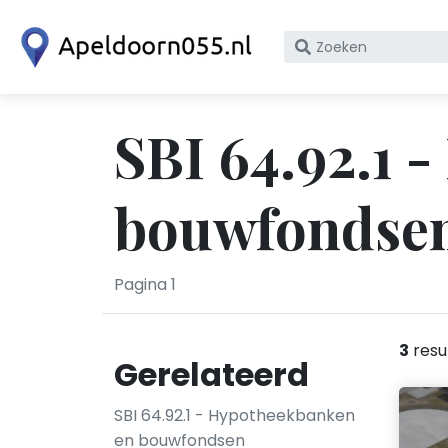
Zoek
op
bedrijfsnaam
of
SBI 64.92.1 
KvK
nummer
bouwfondsen
Pagina 1
3
resu
Gerelateerd
SBI 64.92.1 - Hypotheekbanken
en bouwfondsen