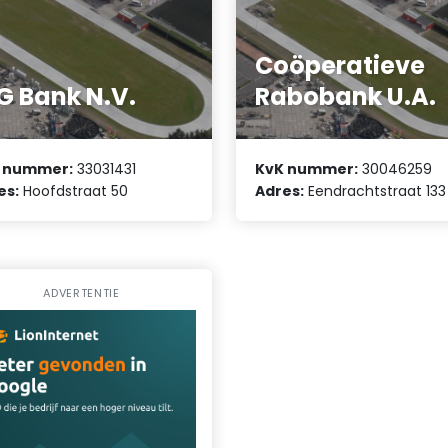
Coöperatieve
G Bank N.V.
Rabobank U.A.
 nummer:
33031431
KvK nummer:
30046259
es:
Hoofdstraat 50
Adres:
Eendrachtstraat 133
ADVERTENTIE