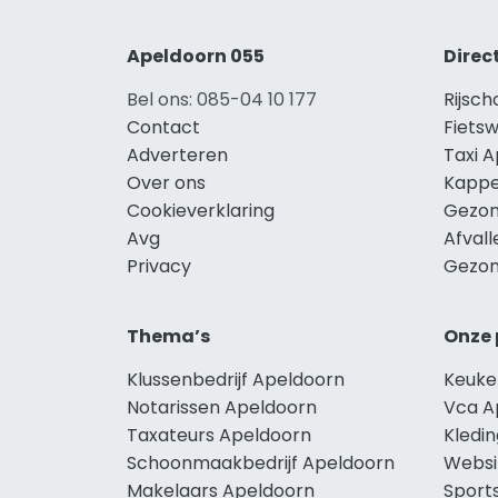
Apeldoorn 055
Direc
Bel ons: 085-04 10 177
Rijsc
Contact
Fiets
Adverteren
Taxi 
Over ons
Kappe
Cookieverklaring
Gezon
Avg
Afval
Privacy
Gezon
Thema’s
Onze 
Klussenbedrijf Apeldoorn
Keuke
Notarissen Apeldoorn
Vca A
Taxateurs Apeldoorn
Kledi
Schoonmaakbedrijf Apeldoorn
Websi
Makelaars Apeldoorn
Sport