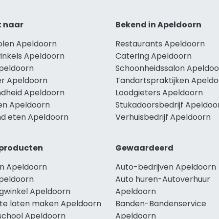
t naar
Bekend in Apeldoorn
holen Apeldoorn
Restaurants Apeldoorn
winkels Apeldoorn
Catering Apeldoorn
Apeldoorn
Schoonheidssalon Apeldoo
r Apeldoorn
Tandartspraktijken Apeld
dheid Apeldoorn
Loodgieters Apeldoorn
len Apeldoorn
Stukadoorsbedrijf Apeldoo
d eten Apeldoorn
Verhuisbedrijf Apeldoorn
producten
Gewaardeerd
n Apeldoorn
Auto-bedrijven Apeldoorn
peldoorn
Auto huren-Autoverhuur
ngwinkel Apeldoorn
Apeldoorn
te laten maken Apeldoorn
Banden-Bandenservice
school Apeldoorn
Apeldoorn