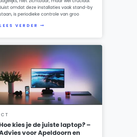
dagelijks, niet zichtbaar, maar wel cruciaal.
Juist omdat deze installaties vaak stand-by
staan, is periodieke controle van groo
LEES VERDER
ICT
Hoe kies je de juiste laptop? –
Advies voor Apeldoorn en