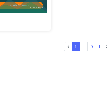
1
...
0
1