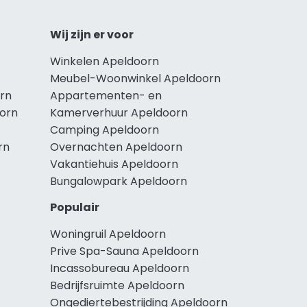
Wij zijn er voor
Winkelen Apeldoorn
Meubel-Woonwinkel Apeldoorn
rn
Appartementen- en
oorn
Kamerverhuur Apeldoorn
Camping Apeldoorn
rn
Overnachten Apeldoorn
Vakantiehuis Apeldoorn
Bungalowpark Apeldoorn
Populair
Woningruil Apeldoorn
Prive Spa-Sauna Apeldoorn
Incassobureau Apeldoorn
Bedrijfsruimte Apeldoorn
Ongediertebestrijding Apeldoorn