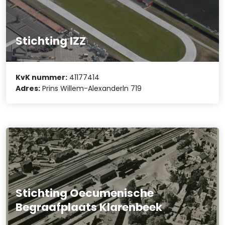
Stichting IZZ
KvK nummer:
41177414
Adres:
Prins Willem-Alexanderln 719
Stichting Oecumenische
Begraafplaats Klarenbeek