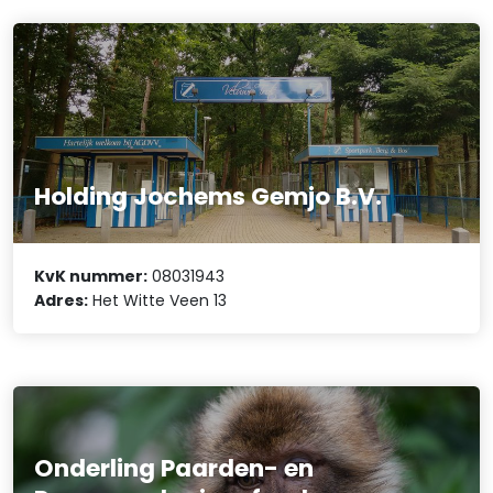
Holding Jochems Gemjo B.V.
KvK nummer:
08031943
Adres:
Het Witte Veen 13
Onderling Paarden- en