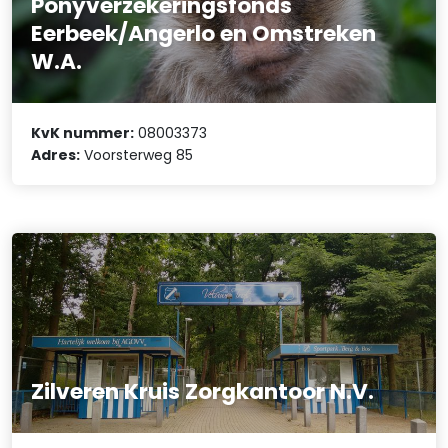
Ponyverzekeringsfonds
Eerbeek/Angerlo en Omstreken
W.A.
KvK nummer:
08003373
Adres:
Voorsterweg 85
Zilveren Kruis Zorgkantoor N.V.