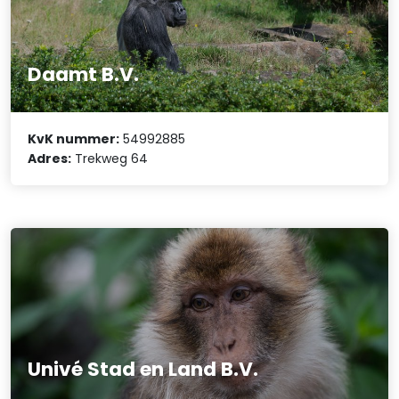
Daamt B.V.
KvK nummer:
54992885
Adres:
Trekweg 64
Univé Stad en Land B.V.