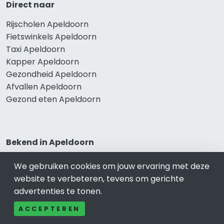
Direct naar
Rijscholen Apeldoorn
Fietswinkels Apeldoorn
Taxi Apeldoorn
Kapper Apeldoorn
Gezondheid Apeldoorn
Afvallen Apeldoorn
Gezond eten Apeldoorn
Bekend in Apeldoorn
Restaurants Apeldoorn
We gebruiken cookies om jouw ervaring met deze
Catering Apeldoorn
website te verbeteren, tevens om gerichte
Schoonheidssalon Apeldoorn
advertenties te tonen.
Tandartspraktijken Apeldoorn
ACCEPTEREN
Loodgieters Apeldoorn