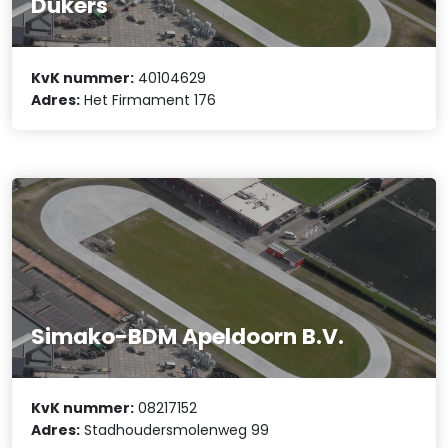
Dukers
KvK nummer:
40104629
Adres:
Het Firmament 176
Simako-BDM Apeldoorn B.V.
KvK nummer:
08217152
Adres:
Stadhoudersmolenweg 99