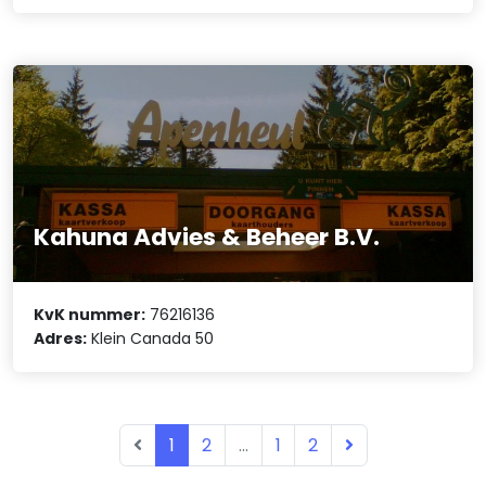
Kahuna Advies & Beheer B.V.
KvK nummer:
76216136
Adres:
Klein Canada 50
1
2
...
1
2