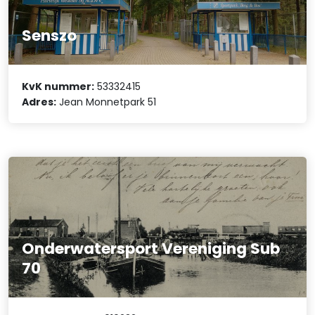
Senszo
KvK nummer:
53332415
Adres:
Jean Monnetpark 51
Onderwatersport Vereniging Sub
70