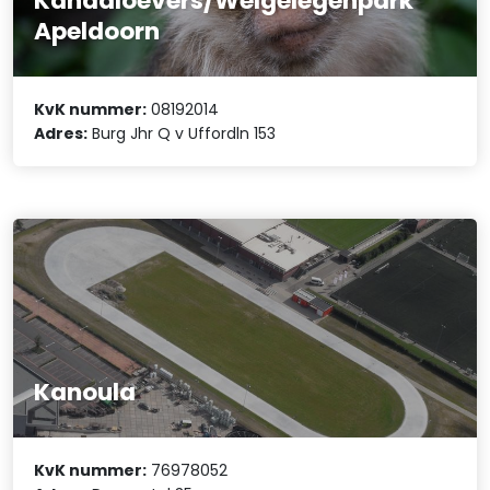
Kanaaloevers/Welgelegenpark
Apeldoorn
KvK nummer:
08192014
Adres:
Burg Jhr Q v Uffordln 153
Kanoula
KvK nummer:
76978052