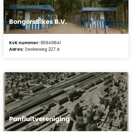
BongersBikes B.V.
KvK nummer:
85949841
Adres:
Zwolseweg 227 A
Panfluitvereniging