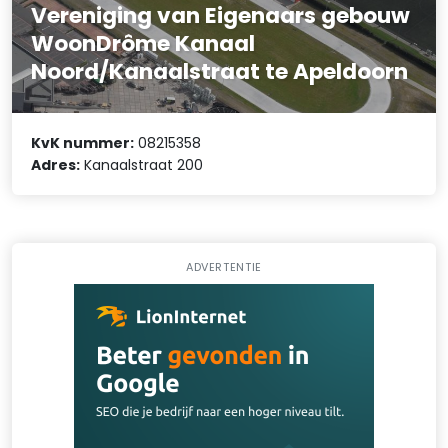
Vereniging van Eigenaars gebouw
WoonDrôme Kanaal
Noord/Kanaalstraat te Apeldoorn
KvK nummer:
08215358
Adres:
Kanaalstraat 200
ADVERTENTIE