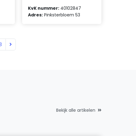
KvK nummer:
40102847
Adres:
Pinksterbloem 53
3
Bekijk alle artikelen