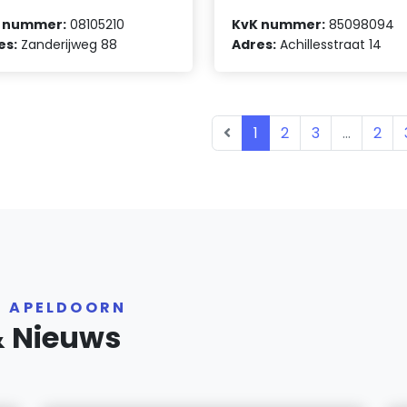
 nummer:
08105210
KvK nummer:
85098094
es:
Zanderijweg 88
Adres:
Achillesstraat 14
1
2
3
...
2
R APELDOORN
& Nieuws