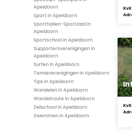
Apeldoorn
KvK
Adr
Sport in Apeldoorn
Sporthallen-Sportzaal in
Apeldoorn
Sportschool in Apeldoorn
Supportersverenigingen in
Apeldoorn
Surfen in Apeldoorn
Tennisverenigingen in Apeldoorn
Tips in Apeldoorn
In
Wandelen in Apeldoorn
Wandelroute in Apeldoorn
KvK
Zeilschool in Apeldoorn
Adr
Zwemmen in Apeldoorn