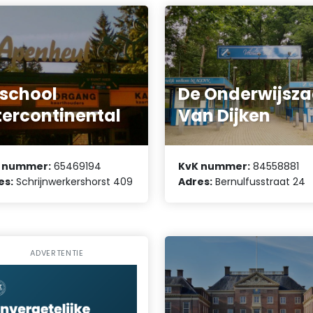
jschool
De Onderwijsz
tercontinental
Van Dijken
 nummer:
65469194
KvK nummer:
84558881
es:
Schrijnwerkershorst 409
Adres:
Bernulfusstraat 24
ADVERTENTIE