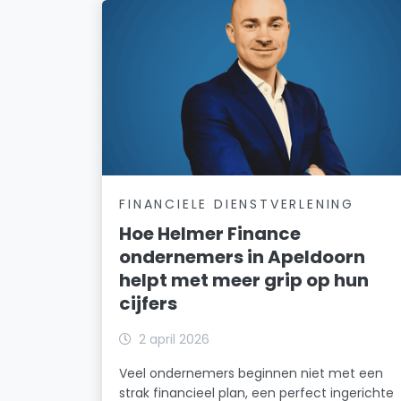
FINANCIELE DIENSTVERLENING
Hoe Helmer Finance
ondernemers in Apeldoorn
helpt met meer grip op hun
cijfers
2 april 2026
Veel ondernemers beginnen niet met een
strak financieel plan, een perfect ingerichte