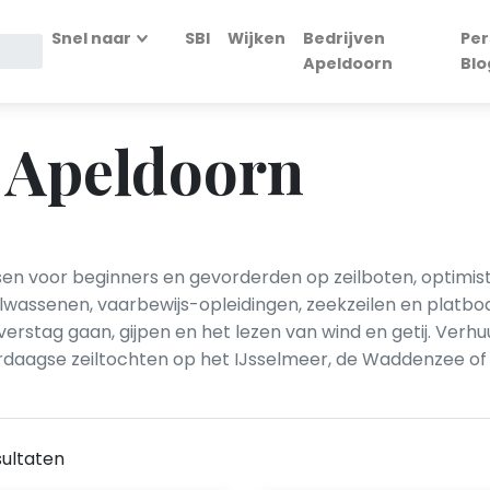
Snel naar
SBI
Wijken
Bedrijven
Per
Apeldoorn
Blo
n Apeldoorn
ssen voor beginners en gevorderden op zeilboten, optimist
wassenen, vaarbewijs-opleidingen, zeekzeilen en platbod
erstag gaan, gijpen en het lezen van wind en getij. Verh
rdaagse zeiltochten op het IJsselmeer, de Waddenzee of
ultaten