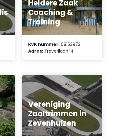
Heldere Zaak
lis
Coaching &
Training
KvK nummer:
08153973
Adres:
Treverilaan 14
Vereniging
Zaaltrimmen in
Zevenhuizen