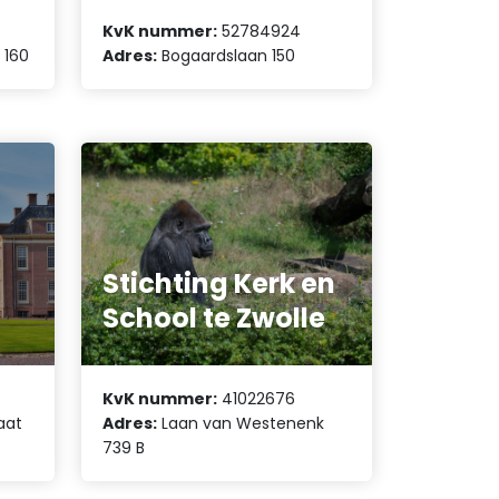
KvK nummer:
52784924
 160
Adres:
Bogaardslaan 150
Stichting Kerk en
School te Zwolle
KvK nummer:
41022676
aat
Adres:
Laan van Westenenk
739 B