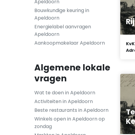
Apeldoorn
Bouwkundige keuring in
Apeldoorn
Ri
Energielabel aanvragen
Apeldoorn
Aankoopmakelaar Apeldoorn
KvK
Adr
Algemene lokale
vragen
Wat te doen in Apeldoorn
Activiteiten in Apeldoorn
Beste restaurants in Apeldoorn
Te
Winkels open in Apeldoorn op
Ke
zondag