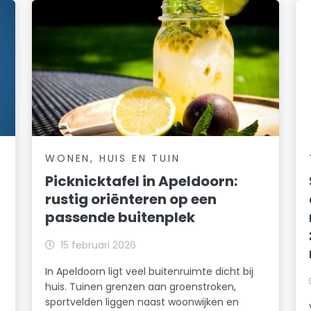
WONEN, HUIS EN TUIN
Picknicktafel in Apeldoorn:
rustig oriënteren op een
passende buitenplek
15 februari 2026
In Apeldoorn ligt veel buitenruimte dicht bij
huis. Tuinen grenzen aan groenstroken,
sportvelden liggen naast woonwijken en