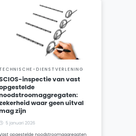
TECHNISCHE-DIENSTVERLENING
SCIOS-inspectie van vast
opgestelde
noodstroomaggregaten:
zekerheid waar geen uitval
mag zijn
5 januari 2026
Vast opgestelde noodstroomaggregaten