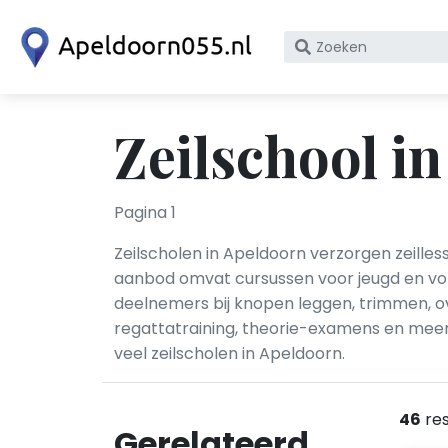
Zoek
op
bedrijfsnaam
of
Zeilschool i
KvK
nummer
Pagina 1
Zeilscholen in Apeldoorn verzorgen zeille
aanbod omvat cursussen voor jeugd en vol
deelnemers bij knopen leggen, trimmen, ov
regattatraining, theorie-examens en mee
veel zeilscholen in Apeldoorn.
46
res
Gerelateerd