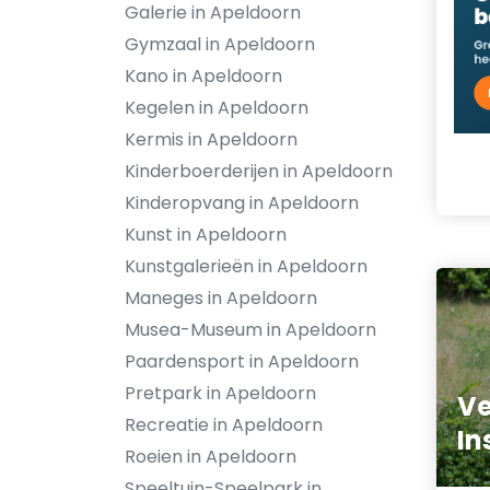
Galerie in Apeldoorn
Gymzaal in Apeldoorn
Kano in Apeldoorn
Kegelen in Apeldoorn
Kermis in Apeldoorn
Kinderboerderijen in Apeldoorn
Kinderopvang in Apeldoorn
Kunst in Apeldoorn
Kunstgalerieën in Apeldoorn
Maneges in Apeldoorn
Musea-Museum in Apeldoorn
Paardensport in Apeldoorn
Pretpark in Apeldoorn
Ve
Recreatie in Apeldoorn
In
Roeien in Apeldoorn
Speeltuin-Speelpark in