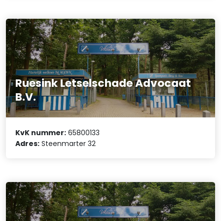
Ruesink Letselschade Advocaat
B.V.
KvK nummer:
65800133
Adres:
Steenmarter 32