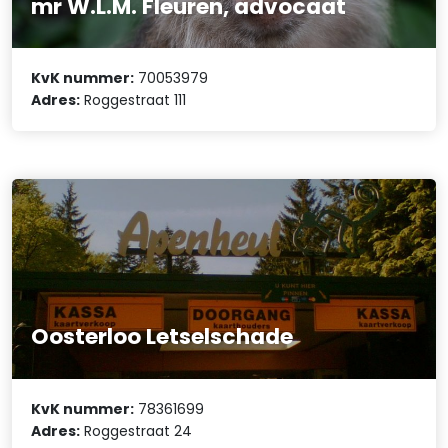
mr W.L.M. Fleuren, advocaat
KvK nummer:
70053979
Adres:
Roggestraat 111
Oosterloo Letselschade
KvK nummer:
78361699
Adres:
Roggestraat 24