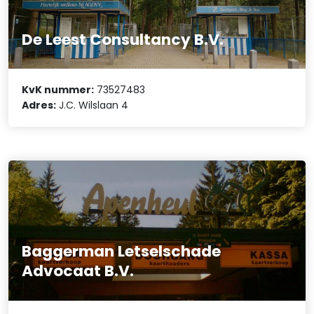
De Leest Consultancy B.V.
KvK nummer:
73527483
Adres:
J.C. Wilslaan 4
Baggerman Letselschade
Advocaat B.V.