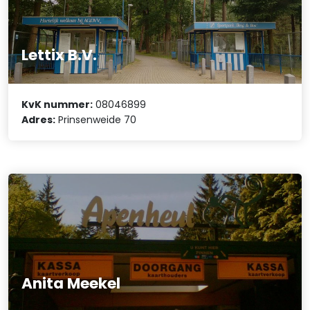
Lettix B.V.
KvK nummer:
08046899
Adres:
Prinsenweide 70
Anita Meekel