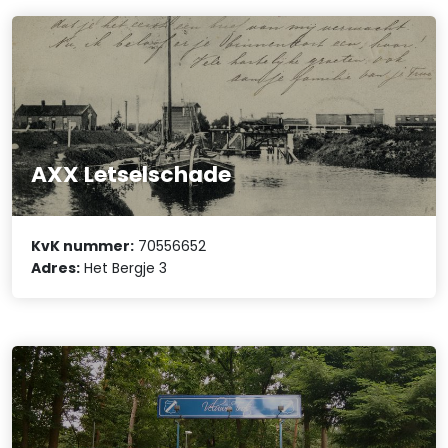
AXX Letselschade
KvK nummer:
70556652
Adres:
Het Bergje 3