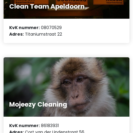
Clean Team Apeldoorn
KvK nummer:
08070529
Adres:
Titaniumstraat 22
Mojeezy Cleaning
KvK nummer:
86183931
Adres:
Cort van der Lindenstraat 56