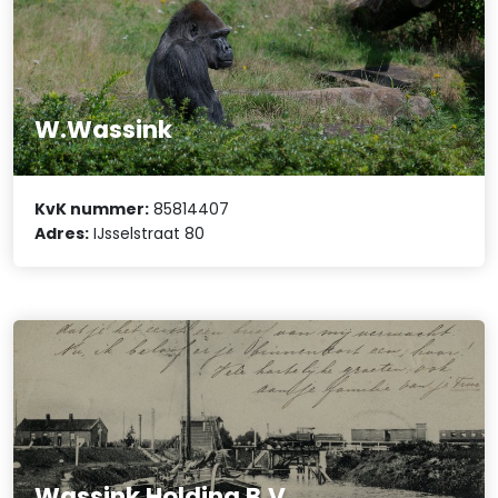
W.Wassink
KvK nummer:
85814407
Adres:
IJsselstraat 80
Wassink Holding B.V.