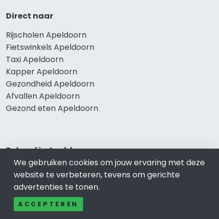
Direct naar
Rijscholen Apeldoorn
Fietswinkels Apeldoorn
Taxi Apeldoorn
Kapper Apeldoorn
Gezondheid Apeldoorn
Afvallen Apeldoorn
Gezond eten Apeldoorn
Bekend in Apeldoorn
We gebruiken cookies om jouw ervaring met deze
Restaurants Apeldoorn
website te verbeteren, tevens om gerichte
Catering Apeldoorn
advertenties te tonen.
Schoonheidssalon Apeldoorn
ACCEPTEREN
Tandartspraktijken Apeldoorn
Loodgieters Apeldoorn