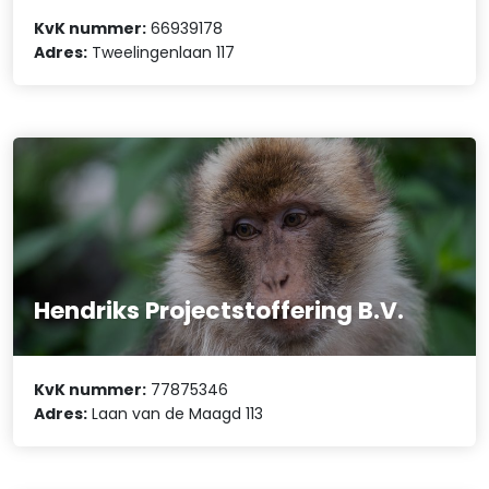
KvK nummer:
66939178
Adres:
Tweelingenlaan 117
Hendriks Projectstoffering B.V.
KvK nummer:
77875346
Adres:
Laan van de Maagd 113