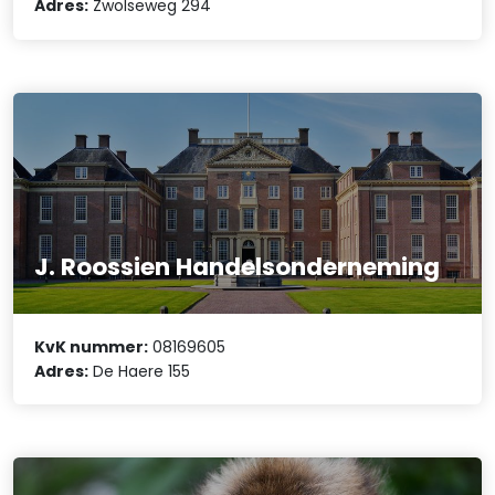
Adres:
Zwolseweg 294
J. Roossien Handelsonderneming
KvK nummer:
08169605
Adres:
De Haere 155