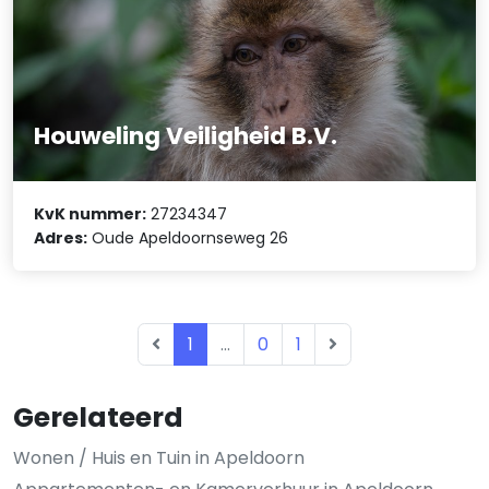
Houweling Veiligheid B.V.
KvK nummer:
27234347
Adres:
Oude Apeldoornseweg 26
1
...
0
1
Gerelateerd
Wonen / Huis en Tuin in Apeldoorn