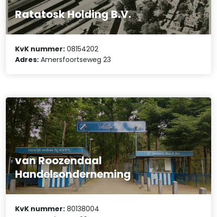
Ratatosk Holding B.V.
KvK nummer:
08154202
Adres:
Amersfoortseweg 23
van Roozendaal
Handelsonderneming
KvK nummer:
80138004