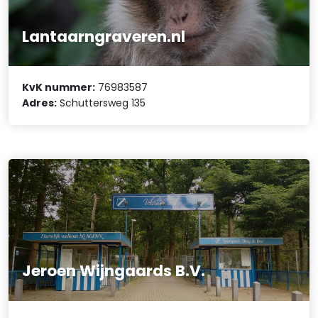
Lantaarngraveren.nl
KvK nummer:
76983587
Adres:
Schuttersweg 135
Jeroen Wijngaards B.V.