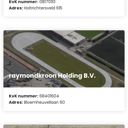
KvK nummer:
08170113
Adres:
Holtrichtersveld 615
raymondkroon Holding B.V.
KvK nummer:
68401604
Adres:
Bloemheuvellaan 60