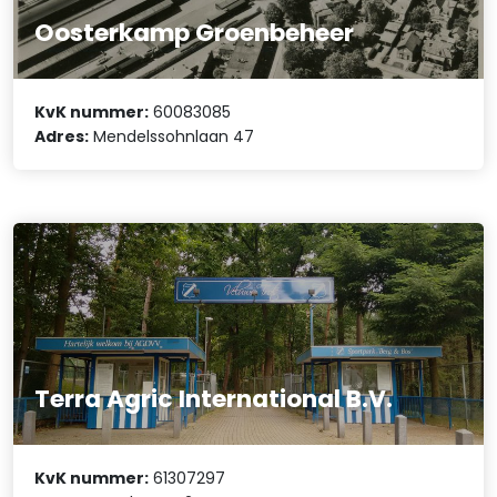
Oosterkamp Groenbeheer
KvK nummer:
60083085
Adres:
Mendelssohnlaan 47
Terra Agric International B.V.
KvK nummer:
61307297