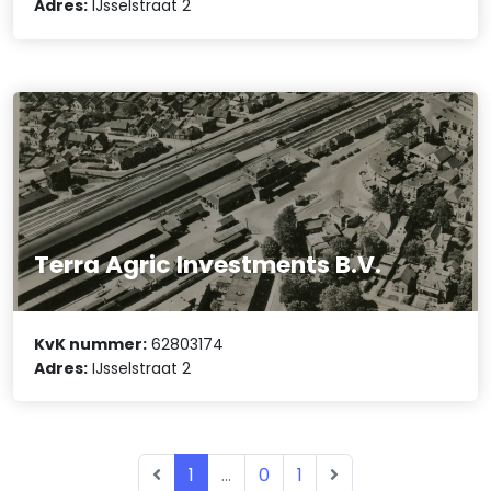
Adres:
IJsselstraat 2
Terra Agric Investments B.V.
KvK nummer:
62803174
Adres:
IJsselstraat 2
1
...
0
1