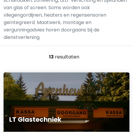
schuifdaken, zonwering, LED-verlichting en zijwanden
van glas of screen. Soms worden ook
vliegengordijnen, heaters en regensensoren
geïntegreerd. Maatwerk, montage en
vergunningadvies horen doorgaans bij de
dienstverlening.
13
resultaten
LT Glastechniek