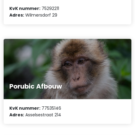
KvK nummer:
75292211
Adres:
Wilmersdorf 29
Porubic Afbouw
KvK nummer:
77535146
Adres:
Asselsestraat 214